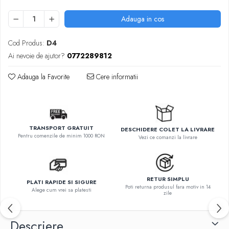
Adauga in cos
Cod Produs:
D4
Ai nevoie de ajutor?
0772289812
Adauga la Favorite
Cere informatii
TRANSPORT GRATUIT
DESCHIDERE COLET LA LIVRARE
Pentru comenzile de minim 1000 RON
Vezi ce comanzi la livrare
RETUR SIMPLU
PLATI RAPIDE SI SIGURE
Poti returna produsul fara motiv in 14
Alege cum vrei sa platesti
zile
Descriere