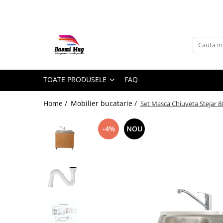
Toate Produsele
Mobilier bucatarie
Chiuvete bucatarie
Baterii sanitare
TOATE PRODUSELE
FAQ
Home /
Mobilier bucatarie /
Set Masca Chiuveta Stejar 80
Baterii bucatarie
-4%
NOU
Baterii lavoar
Baterii bideu
Baterii cada/dus
Accesorii baie