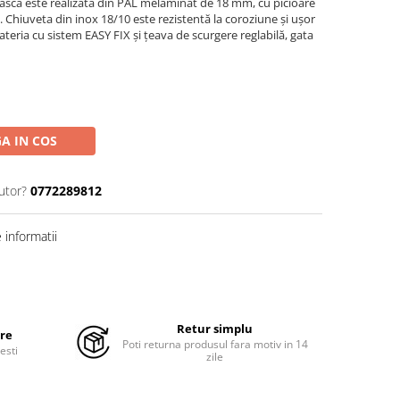
a este realizată din PAL melaminat de 18 mm, cu picioare
ă. Chiuveta din inox 18/10 este rezistentă la coroziune și ușor
bateria cu sistem EASY FIX și țeava de scurgere reglabilă, gata
A IN COS
utor?
0772289812
informatii
Retur simplu
ure
Poti returna produsul fara motiv in 14
esti
zile