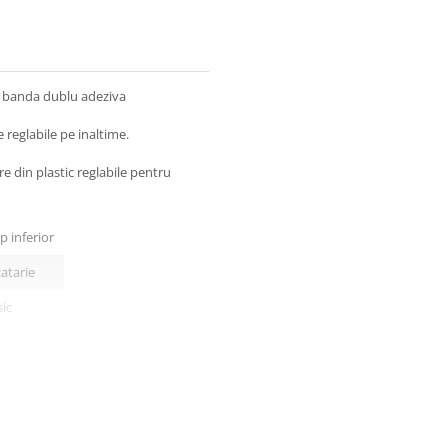
u banda dublu adeziva
 reglabile pe inaltime.
 din plastic reglabile pentru
GENERALE
p inferior
atarie
sic
inat