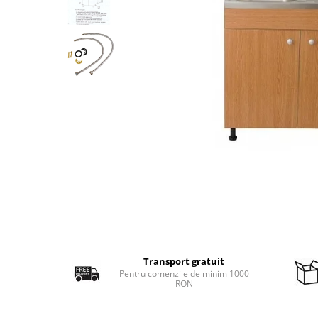
Capace WC
Seturi accesorii baie
Etajere
Cuiere si suporturi baie
Cazi de baie
Usi interior
Mobilier baie
Transport gratuit
Pentru comenzile de minim 1000
RON