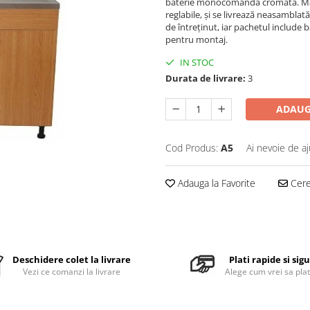
baterie monocomandă cromată. Masc
reglabile, și se livrează neasamblat
de întreținut, iar pachetul include 
pentru montaj.
IN STOC
Durata de livrare:
3
ADAUG
Cod Produs:
A5
Ai nevoie de aj
Adauga la Favorite
Cere 
Deschidere colet la livrare
Plati rapide si sig
Vezi ce comanzi la livrare
Alege cum vrei sa plat