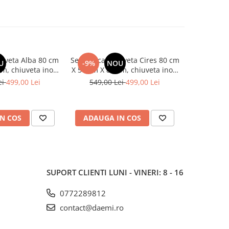
uveta Alba 80 cm
Set Masca Chiuveta Cires 80 cm
Set Masca
U
-9%
NOU
-9%
m, chiuveta inox,
X 50 cm X 80 cm, chiuveta inox,
cm X 50 c
 flexibila si sifon
baterie lebada flexibila si sifon
inox, bater
ei
499,00 Lei
549,00 Lei
499,00 Lei
549,0
urgere
scurgere
si
N COS
ADAUGA IN COS
ADAUG
SUPORT CLIENTI
LUNI - VINERI: 8 - 16
0772289812
contact@daemi.ro