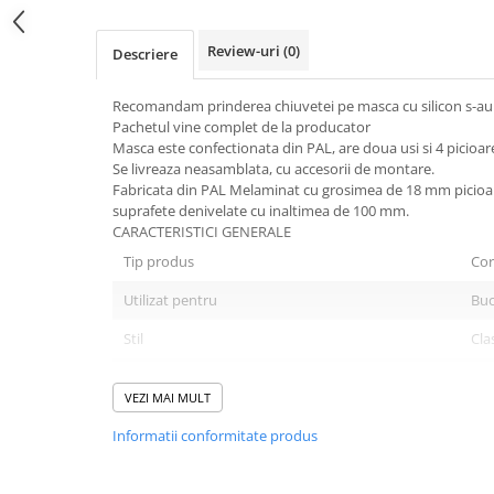
Review-uri
(0)
Descriere
Recomandam prinderea chiuvetei pe masca cu silicon s-a
Pachetul vine complet de la producator
Masca este confectionata din PAL, are doua usi si 4 picioare
Se livreaza neasamblata, cu accesorii de montare.
Fabricata din PAL Melaminat cu grosimea de 18 mm picioare
suprafete denivelate cu inaltimea de 100 mm.
CARACTERISTICI 
Tip produs
Cor
Utilizat pentru
Buc
Stil
Cla
Numar corpuri mobilier/set
1
VEZI MAI MULT
Numar usi
2
Informatii conformitate produs
Finisaj
Lam