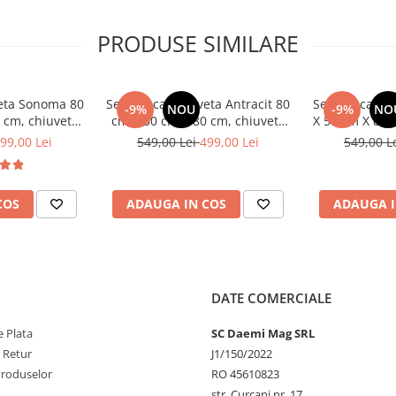
PRODUSE SIMILARE
litate premium, cu un continut
si totodata, rezistenta la patare,
eta Sonoma 80
Set Masca Chiuveta Antracit 80
Set Masca Chi
 chiuveta este foarte practica
-9%
NOU
-9%
NO
 cm, chiuveta
cm X 50 cm X 80 cm, chiuveta
X 50 cm X 80 c
re de 5 cm
da flexibila si
inox, baterie lebada flexibila si
baterie lebada
99,00 Lei
549,00 Lei
499,00 Lei
549,00 L
urgere
sifon scurgere
sc
COS
ADAUGA IN COS
ADAUGA I
DATE COMERCIALE
 Plata
SC Daemi Mag SRL
e Retur
J1/150/2022
Produselor
RO 45610823
str. Curcani nr. 17