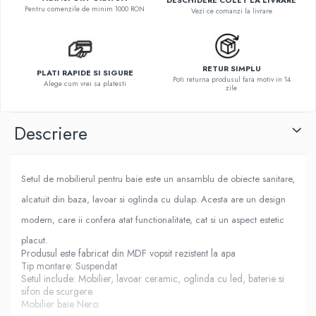
DESCHIDERE COLET LA LIVRARE
Pentru comenzile de minim 1000 RON
Vezi ce comanzi la livrare
RETUR SIMPLU
PLATI RAPIDE SI SIGURE
Poti returna produsul fara motiv in 14
Alege cum vrei sa platesti
zile
Descriere
Setul de mobilierul pentru baie este un ansamblu de obiecte sanitare,
alcatuit din baza, lavoar si oglinda cu dulap. Acesta are un design
modern, care ii confera atat functionalitate, cat si un aspect estetic
placut.
Produsul este fabricat din MDF vopsit rezistent la apa
Tip montare: Suspendat
Setul include: Mobilier, lavoar ceramic, oglinda cu led, baterie si
sifon de scurgere.
Mobilier baie Nero: