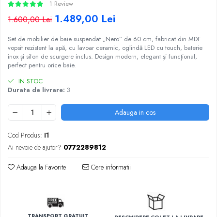
1 Review
1.489,00 Lei
1.600,00 Lei
Set de mobilier de baie suspendat „Nero” de 60 cm, fabricat din MDF
vopsit rezistent la apă, cu lavoar ceramic, oglindă LED cu touch, baterie
inox și sifon de scurgere inclus. Design modern, elegant și funcțional,
perfect pentru orice baie.
IN STOC
Durata de livrare:
3
Adauga in cos
Cod Produs:
I1
Ai nevoie de ajutor?
0772289812
Adauga la Favorite
Cere informatii
TRANSPORT GRATUIT