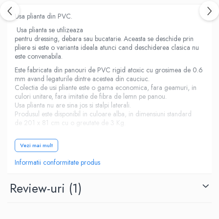
Usa plianta din PVC.
Usa plianta se utilizeaza
pentru dressing, debara sau bucatarie. Aceasta se deschide prin
pliere si este o varianta ideala atunci cand deschiderea clasica nu
este convenabila.
Este fabricata din panouri de PVC rigid atoxic cu grosimea de 0.6
mm avand legaturile dintre acestea din cauciuc.
Colectia de usi pliante este o gama economica, fara geamuri, in
culori unitare, fara imitatie de fibra de lemn pe panou.
Usa plianta nu are sina jos si stalpi laterali.
Produsul este disponibil in culoare alba, in dimensiuni standard
de 201 x 81 cm cu o greutate de 3 Kg.
Recomandari:
Vezi mai mult
pentru intretinere si curatare puteti utiliza detergenti si
Informatii conformitate produs
substante speciale.
nu folosi solventi organici sau materiale abrazive.
Review-uri
(1)
usa nu se sterge cu apa din abundenta.
Avantaje:
este usor de instalat