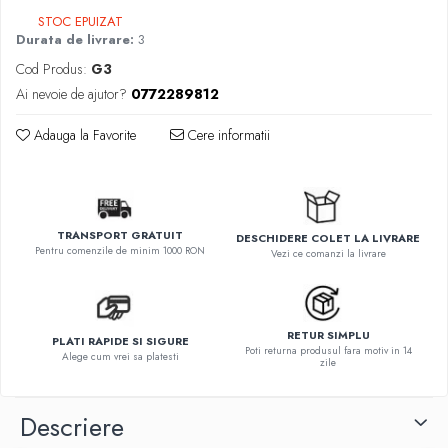
STOC EPUIZAT
Durata de livrare:
3
Cod Produs:
G3
Ai nevoie de ajutor?
0772289812
Adauga la Favorite
Cere informatii
TRANSPORT GRATUIT
DESCHIDERE COLET LA LIVRARE
Pentru comenzile de minim 1000 RON
Vezi ce comanzi la livrare
RETUR SIMPLU
PLATI RAPIDE SI SIGURE
Poti returna produsul fara motiv in 14
Alege cum vrei sa platesti
zile
Descriere